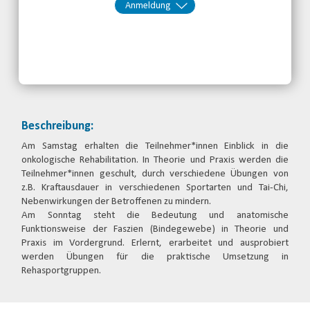
Anmeldung
Kontakt:
Behinderten- und
Rehabilitationssportverband
Brandenburg e.V.
Telefon: 0355-48646326
Email
jetzt anmelden
Beschreibung:
Am Samstag erhalten die Teilnehmer*innen Einblick in die
onkologische Rehabilitation. In Theorie und Praxis werden die
Teilnehmer*innen geschult, durch verschiedene Übungen von
z.B. Kraftausdauer in verschiedenen Sportarten und Tai-Chi,
Nebenwirkungen der Betroffenen zu mindern.
Am Sonntag steht die Bedeutung und anatomische
Funktionsweise der Faszien (Bindegewebe) in Theorie und
Praxis im Vordergrund. Erlernt, erarbeitet und ausprobiert
werden Übungen für die praktische Umsetzung in
Rehasportgruppen.