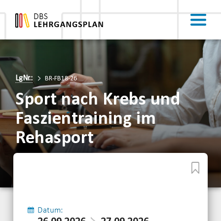
LgNr.:
BR-FB18-26
Sport nach Krebs und
Faszientraining im
Rehasport
Datum: