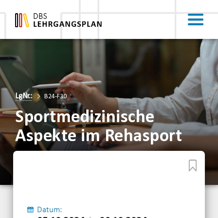
LgNr.:
B24-F30
Sportmedizinische
Aspekte im Rehasport
Datum: