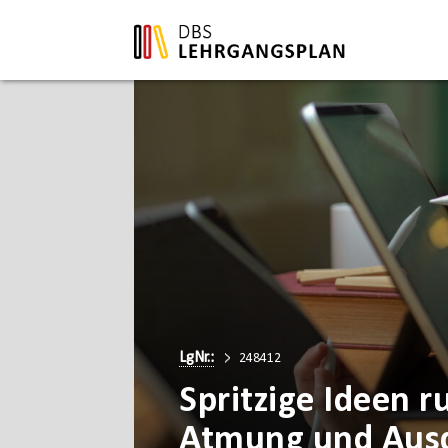
LgNr.:
248412
Spritzige Ideen 
Atmung und Aus