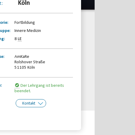
Köln
t:
orie:
Fortbildung
ruppe:
Innere Medizin
ng:
8
LE
se:
AmKaRe
Rolshover Straße
51105 Köln
s:
Der Lehrgang ist bereits
beendet.
Kontakt
kt:
Behinderten- und
Rehabilitationssportverband
Nordrhein-Westfalen e.V.
Telefon: 0203-7174150