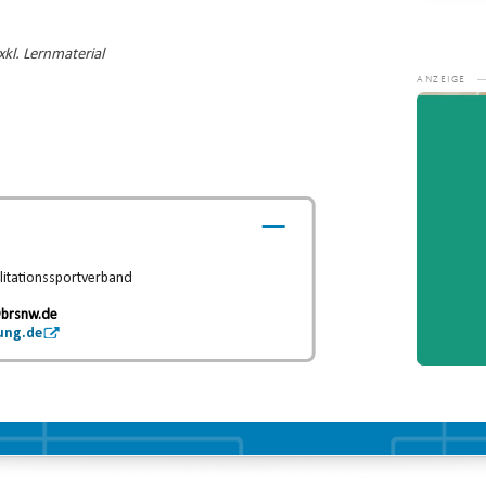
kl. Lernmaterial
Video-
Player
litationssportverband
.
brsnw.de
ung.de