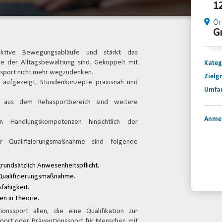
1
Or
G
ektive Bewegungsabläufe und stärkt das
le der Alltagsbewältiung sind. Gekoppelt mit
Kateg
hasport nicht mehr wegzudenken.
Zielg
n aufgezeigt, Stundenkonzepte praxisnah und
Umfa
s aus dem Rehasportbereich sind weitere
Anme
n Handlungskompetenzen hinsichtlich der
r Qualifizierungsmaßnahme sind folgende
Konta
rundsätzlich Anwesenheitspflicht.
Qualifizierungsmaßnahme.
fähigkeit.
n in Theorie.
onssport allen, die eine Qualifikation zur
ssport oder Präventionssport für Menschen mit