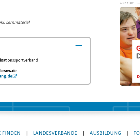
Video-
Player
kl. Lernmaterial
litationssportverband
.
brsnw.de
ung.de
 FINDEN
|
LANDESVERBÄNDE
|
AUSBILDUNG
|
FO