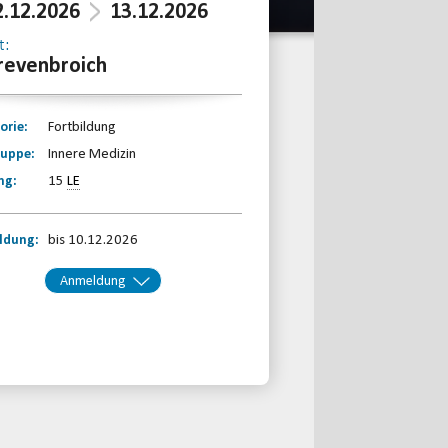
2.12.2026
13.12.2026
t:
revenbroich
orie:
Fortbildung
ruppe:
Innere Medizin
ng:
15
LE
ldung:
bis 10.12.2026
Anmeldung
kt:
BRSNW
Telefon: 0203-7174150
Email
jetzt anmelden