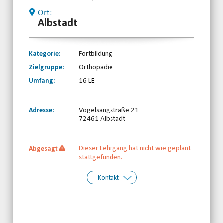
Ort:
Albstadt
Kategorie:
Fortbildung
Zielgruppe:
Orthopädie
Umfang:
16
LE
Adresse:
Vogelsangstraße 21
72461 Albstadt
Dieser Lehrgang hat nicht wie geplant
Abgesagt
stattgefunden.
Kontakt
Kontakt:
Württembergischer Behinderten- und
Rehabilitationssportverband e.V.
Telefon: 0711-28695323