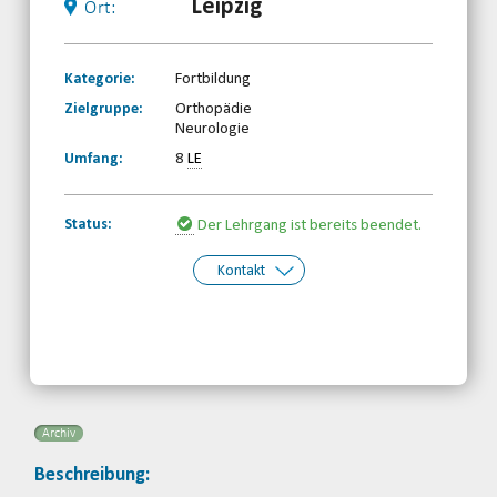
Leipzig
Ort:
Kategorie:
Fortbildung
Zielgruppe:
Orthopädie
Neurologie
Umfang:
8
LE
Status:
Der Lehrgang ist bereits beendet.
Kontakt
Kontakt:
Sächsischer Behinderten- und
Rehabilitationssportverband e.V.
Telefon: 0341-2310660
Email
Archiv
Beschreibung: