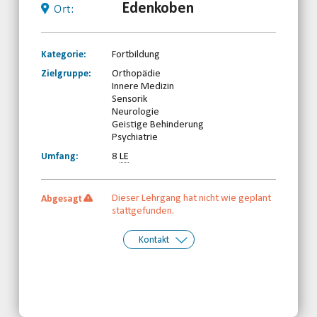
Edenkoben
Ort:
Kategorie:
Fortbildung
Zielgruppe:
Orthopädie
Innere Medizin
Sensorik
Neurologie
Geistige Behinderung
Psychiatrie
Umfang:
8
LE
Dieser Lehrgang hat nicht wie geplant
Abgesagt
stattgefunden.
Kontakt
Kontakt:
Ramona Stricker
Telefon: 0261-97387850
Email