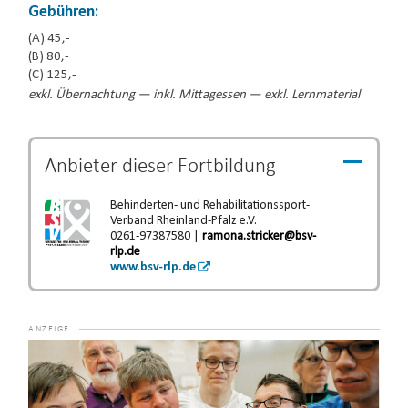
Gebühren:
(A) 45,-
(B) 80,-
(C) 125,-
exkl. Übernachtung — inkl. Mittagessen — exkl. Lernmaterial
Anbieter dieser
Fortbildung
Behinderten- und Rehabilitationssport-
Verband Rheinland-Pfalz e.V.
0261-97387580 |
ramona.stricker@bsv-
rlp.de
www.bsv-rlp.de
Video-
Player