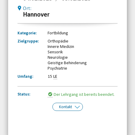
Ort:
Hannover
Kategorie:
Fortbildung
Zielgruppe:
Orthopädie
Innere Medizin
Sensorik
Neurologie
Geistige Behinderung
Psychiatrie
Umfang:
15
LE
Status:
Der Lehrgang ist bereits beendet.
Kontakt
Kontakt:
Behinderten-Sportverband
Niedersachsen e.V.
Telefon: 0511-59299190