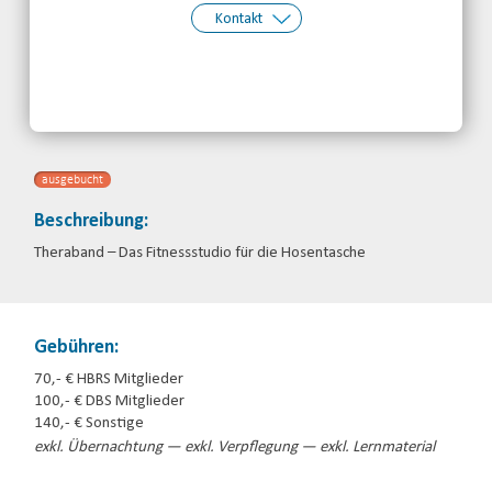
Kontakt
Kontakt:
Hessischer Behinderten- und
Rehabilitations-Sportverband e.V.
Telefon: 0661-8697690
Email
ausgebucht
Beschreibung:
Theraband – Das Fitnessstudio für die Hosentasche
Gebühren:
70,- € HBRS Mitglieder
100,- € DBS Mitglieder
140,- € Sonstige
exkl. Übernachtung — exkl. Verpflegung — exkl. Lernmaterial