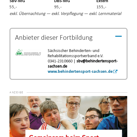
SBV-MG
DBS-MG
Extern
55,-
95,-
155,-
exkl. Übernachtung — exkl. Verpflegung — exkl. Lernmaterial
Anbieter dieser
Fortbildung
Sächsischer Behinderten- und
Rehabilitationssportverband e.V.
0341-2310660 |
sbv@behindertensport-
sachsen.de
www.behindertensport-sachsen.de
Video-
Player