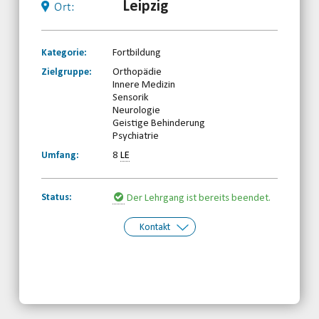
Leipzig
Ort:
Kategorie:
Fortbildung
Zielgruppe:
Orthopädie
Innere Medizin
Sensorik
Neurologie
Geistige Behinderung
Psychiatrie
Umfang:
8
LE
Status:
Der Lehrgang ist bereits beendet.
Kontakt
Kontakt:
Sächsischer Behinderten- und
Rehabilitationssportverband e.V.
Telefon: 0341-2310660
Email