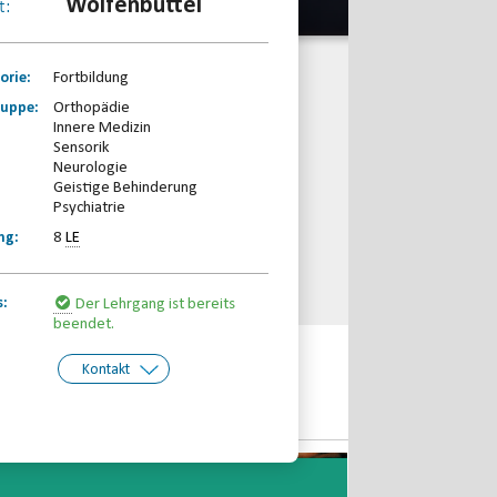
Wolfenbüttel
t:
orie:
Fortbildung
ruppe:
Orthopädie
Innere Medizin
Sensorik
Neurologie
Geistige Behinderung
Psychiatrie
ng:
8
LE
s:
Der Lehrgang ist bereits
beendet.
Kontakt
kt:
Behinderten-Sportverband
Niedersachsen e.V.
Telefon: 0511-59299190
Email