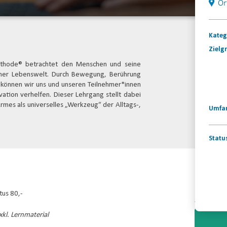
Or
Kateg
Zielg
ethode® betrachtet den Menschen und seine
einer Lebenswelt. Durch Bewegung, Berührung
r können wir uns und unseren Teilnehmer*innen
ion verhelfen. Dieser Lehrgang stellt dabei
rmes als universelles „Werkzeug“ der Alltags-,
Umfa
Statu
Konta
tus 80,-
Video-
kl. Lernmaterial
Player