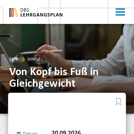
LgNr.:
269650
Von Kopf bis Fuß in
Gleichgewicht
20.09.2026
Datum: