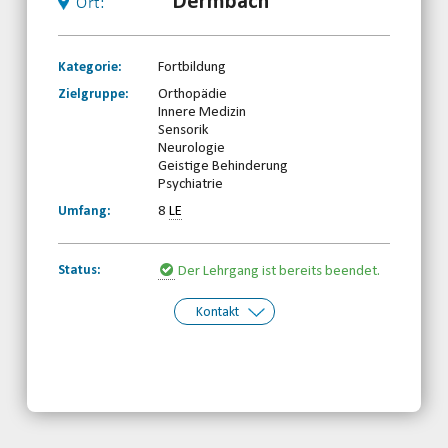
Dermbach
Ort:
Kategorie:
Fortbildung
Zielgruppe:
Orthopädie
Innere Medizin
Sensorik
Neurologie
Geistige Behinderung
Psychiatrie
Umfang:
8
LE
Status:
Der Lehrgang ist bereits beendet.
Kontakt
Kontakt:
TBRSV e. V.
Telefon: 0361-3453800
Email