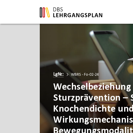
LgNr.:
WBRS - Fo-02-24
Wechselbeziehung
Sturzprävention – 
Knochendichte und
Wirkungsmechani
Bewegungsmodalit