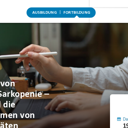
AUSBILDUNG
FORTBILDUNG
 von
Sarkopenie –
 die
smen von
Da
äten
1