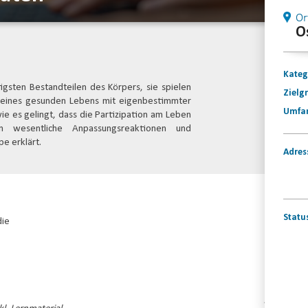
Or
O
Kateg
gsten Bestandteilen des Körpers, sie spielen
Zielg
g eines gesunden Lebens mit eigenbestimmter
Umfa
ie es gelingt, dass die Partizipation am Leben
n wesentliche Anpassungsreaktionen und
e erklärt.
Adres
Statu
die
Konta