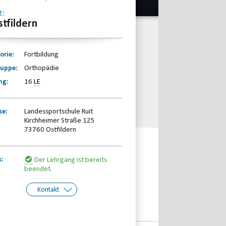
t:
stfildern
orie:
Fortbildung
ruppe:
Orthopädie
ng:
16
LE
se:
Landessportschule Ruit
Kirchheimer Straße 125
73760 Ostfildern
s:
Der Lehrgang ist bereits
beendet.
Kontakt
kt:
Württembergischer
Behinderten- und