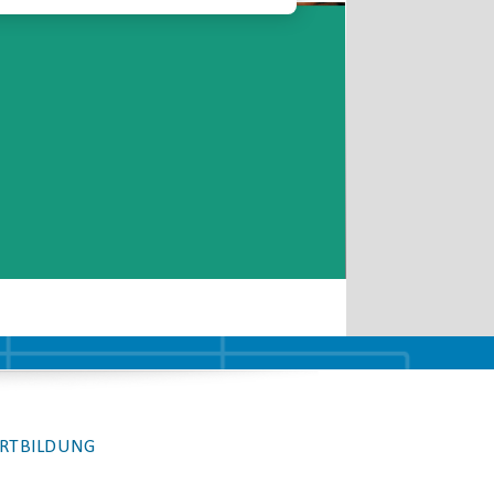
Rehabilitationssportverband e.V.
Telefon: 0711-28695323
Email
RTBILDUNG