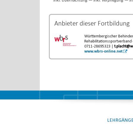
inkl. Übernachtung — inkl. Verpflegung — ink
Anbieter dieser
Fortbildung
Württembergischer Behinder
Rehabilitationssportverband 
0711-28695323 |
t.placht@w
www.wbrs-online.net
LEHRGÄNGE