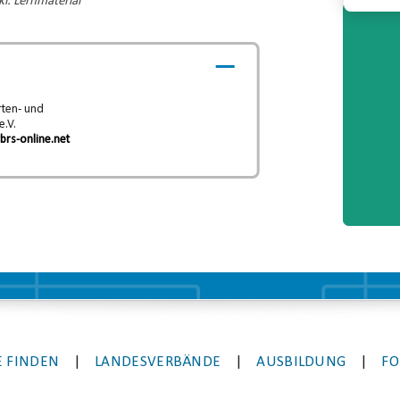
l. Lernmaterial
Video-
Player
ten- und
e.V.
brs-online.net
 FINDEN
|
LANDESVERBÄNDE
|
AUSBILDUNG
|
FO