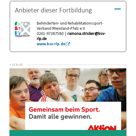
Anbieter dieser
Fortbildung
Behinderten- und Rehabilitationssport-
Verband Rheinland-Pfalz e.V.
0261-97387580 |
ramona.stricker@bsv-
rlp.de
www.bsv-rlp.de
Video-
Player