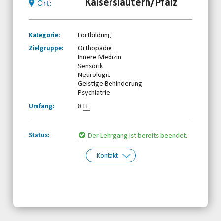
Kaiserslautern/Pfalz
Ort:
Kategorie:
Fortbildung
Zielgruppe:
Orthopädie
Innere Medizin
Sensorik
Neurologie
Geistige Behinderung
Psychiatrie
Umfang:
8
LE
Status:
Der Lehrgang ist bereits beendet.
Kontakt
Kontakt:
Behinderten- und Rehabilitationssport-
Verband Rheinland-Pfalz e.V.
Telefon: 0261-97387580
Email